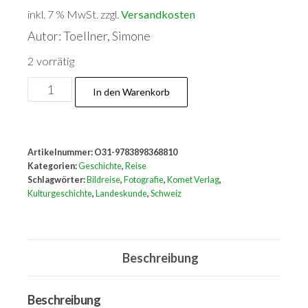
inkl. 7 % MwSt.
zzgl.
Versandkosten
Autor: Toellner, Simone
2 vorrätig
Schweiz
In den Warenkorb
-
früher
und
Artikelnummer:
O31-9783898368810
heute
Kategorien:
Geschichte
,
Reise
Menge
Schlagwörter:
Bildreise
,
Fotografie
,
Komet Verlag
,
Kulturgeschichte
,
Landeskunde
,
Schweiz
Beschreibung
Beschreibung