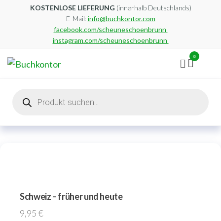
Zum
KOSTENLOSE LIEFERUNG
(innerhalb Deutschlands)
E-Mail:
info@buchkontor.com
Inhalt
facebook.com/scheuneschoenbrunn
springen
instagram.com/scheuneschoenbrunn
0
Buchkontor
Modernes
Antiquariat
Products
search
Schweiz – früher und heute
9,95
€