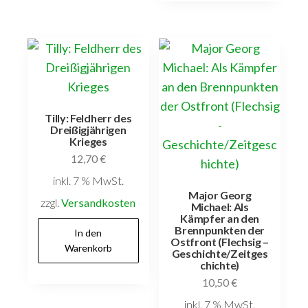
Tilly: Feldherr des
Dreißigjährigen
Krieges
12,70
€
inkl. 7 % MwSt.
Major Georg
zzgl.
Versandkosten
Michael: Als
Kämpfer an den
Brennpunkten der
In den
Ostfront (Flechsig –
Warenkorb
Geschichte/Zeitges
chichte)
10,50
€
inkl. 7 % MwSt.