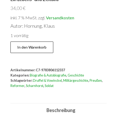
34,00
€
inkl. 7 % MwSt.
zzgl.
Versandkosten
Autor: Hornung, Klaus
1 vorrätig
Scharnhorst:
In den Warenkorb
Soldat
-
Reformer
Artikelnummer:
C7-9783806112337
-
Kategorien:
Biografie & Autobiografie
,
Geschichte
Staatsmann.
Schlagwörter:
Druffel & Vowinckel
,
Militärgeschichte
,
Preußen
,
Reformer
,
Scharnhorst
,
Soldat
Ein
Lebens-
und
Beschreibung
Zeitbild