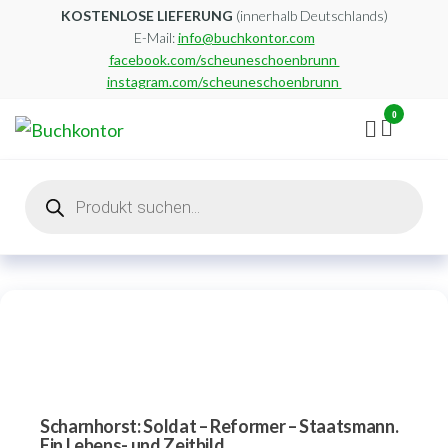
Zum
KOSTENLOSE LIEFERUNG
(innerhalb Deutschlands)
E-Mail:
info@buchkontor.com
Inhalt
facebook.com/scheuneschoenbrunn
springen
instagram.com/scheuneschoenbrunn
0
Buchkontor
Modernes
Antiquariat
Products
search
Scharnhorst: Soldat – Reformer – Staatsmann.
Ein Lebens- und Zeitbild