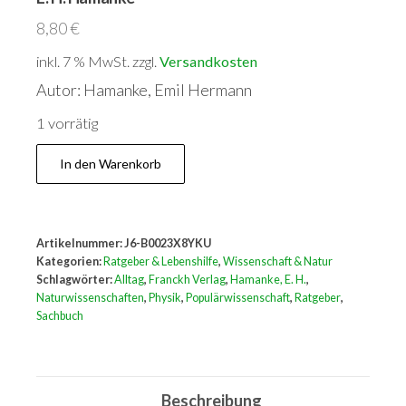
8,80
€
inkl. 7 % MwSt.
zzgl.
Versandkosten
Autor: Hamanke, Emil Hermann
1 vorrätig
Physik
In den Warenkorb
des
Alltags
:
Artikelnummer:
J6-B0023X8YKU
Prakt.
Kategorien:
Ratgeber & Lebenshilfe
,
Wissenschaft & Natur
Physik
Schlagwörter:
Alltag
,
Franckh Verlag
,
Hamanke, E. H.
,
Naturwissenschaften
,
Physik
,
Populärwissenschaft
,
Ratgeber
,
f.
Sachbuch
Jedermann.
E.
H.
Beschreibung