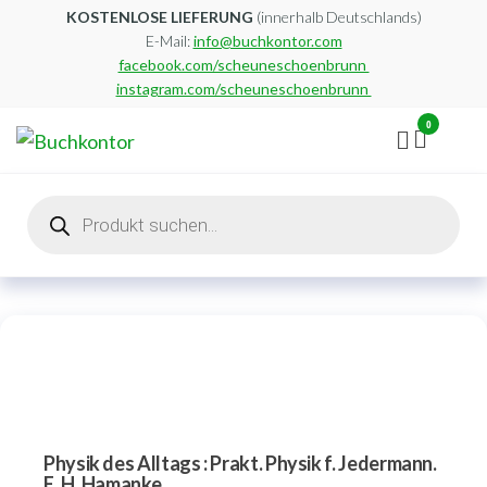
Zum
KOSTENLOSE LIEFERUNG
(innerhalb Deutschlands)
E-Mail:
info@buchkontor.com
Inhalt
facebook.com/scheuneschoenbrunn
springen
instagram.com/scheuneschoenbrunn
0
Buchkontor
Modernes
Antiquariat
Products
search
Physik des Alltags : Prakt. Physik f. Jedermann.
E. H. Hamanke