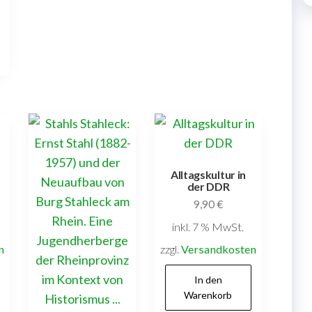
Alltagskultur in
der DDR
9,90
€
inkl. 7 % MwSt.
n
zzgl.
Versandkosten
In den
Warenkorb