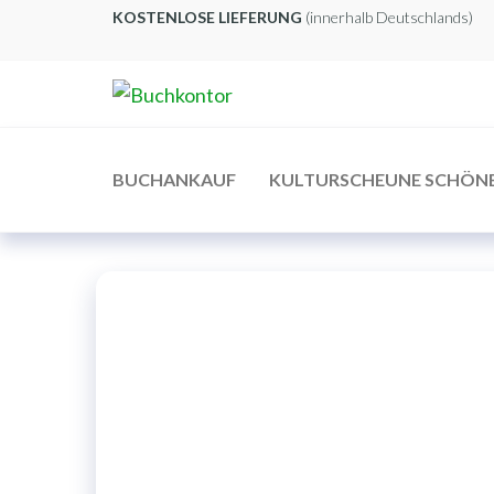
Zum
KOSTENLOSE LIEFERUNG
(innerhalb Deutschlands)
Inhalt
springen
Buchkontor
Modernes
Antiquariat
BUCHANKAUF
KULTURSCHEUNE SCHÖN