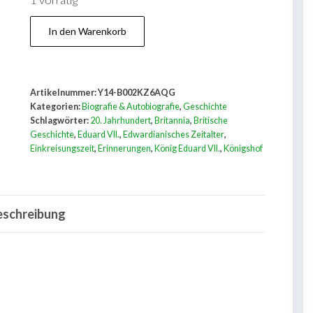
1 vorrätig
persönliche
In den Warenkorb
erinnerungen
an
könig
Artikelnummer:
Y14-B002KZ6AQG
eduard
Kategorien:
Biografie & Autobiografie
,
Geschichte
aus
Schlagwörter:
20. Jahrhundert
,
Britannia
,
Britische
Geschichte
,
Eduard VII.
,
Edwardianisches Zeitalter
,
der
Einkreisungszeit
,
Erinnerungen
,
König Eduard VII.
,
Königshof
einkreisungszeit
Menge
eschreibung