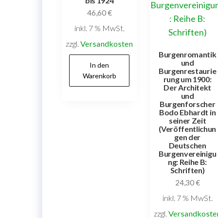
bis 1924
46,60
€
inkl. 7 % MwSt.
zzgl.
Versandkosten
Burgenromantik
und
In den
Burgenrestaurie
Warenkorb
rung um 1900:
Der Architekt
und
Burgenforscher
Bodo Ebhardt in
seiner Zeit
(Veröffentlichun
gen der
Deutschen
Burgenvereinigu
ng: Reihe B:
Schriften)
24,30
€
inkl. 7 % MwSt.
zzgl.
Versandkoste