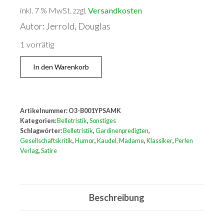
inkl. 7 % MwSt.
zzgl.
Versandkosten
Autor: Jerrold, Douglas
1 vorrätig
Madame
In den Warenkorb
Kaudel's
Gardinenpredigten
Menge
Artikelnummer:
O3-B001YPSAMK
Kategorien:
Belletristik
,
Sonstiges
Schlagwörter:
Belletristik
,
Gardinenpredigten
,
Gesellschaftskritik
,
Humor
,
Kaudel, Madame
,
Klassiker
,
Perlen
Verlag
,
Satire
Beschreibung