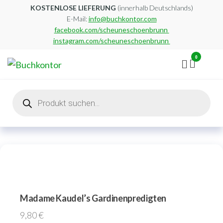
Zum
KOSTENLOSE LIEFERUNG
(innerhalb Deutschlands)
E-Mail:
info@buchkontor.com
Inhalt
facebook.com/scheuneschoenbrunn
springen
instagram.com/scheuneschoenbrunn
0
Buchkontor
Modernes
Antiquariat
Products
search
Madame Kaudel’s Gardinenpredigten
9,80
€