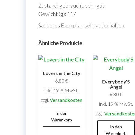
Zustand: gebraucht, sehr gut
Gewicht (g): 117
Sauberes Exemplar, sehr gut erhalten.
Ähnliche Produkte
Lovers in the City
6,80
€
Everybody’S
Angel
inkl. 19 % MwSt.
6,80
€
zzgl.
Versandkosten
inkl. 19 % MwSt.
In den
zzgl.
Versandkoste
Warenkorb
In den
Warenkorb