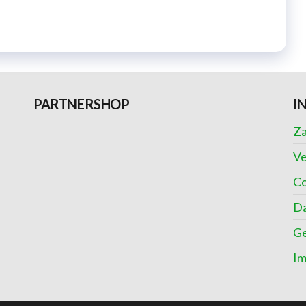
PARTNERSHOP
I
Za
Ve
Co
Da
Ge
I