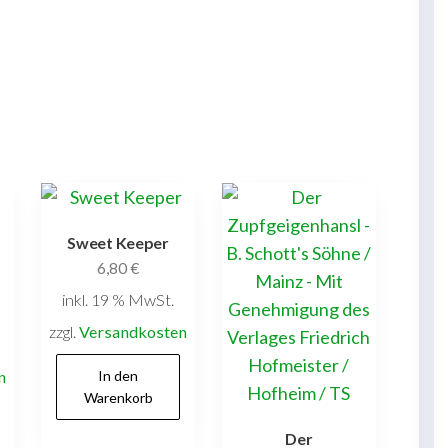
Sweet Keeper
6,80
€
inkl. 19 % MwSt.
zzgl.
Versandkosten
n
In den
Warenkorb
Der