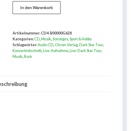
Live-
In den Warenkorb
Dark
Star
Tour
Artikelnummer:
CD4-B00000G62X
92
Kategorien:
CD
,
Musik
,
Sonstiges
,
Sport & Hobby
Menge
Schlagwörter:
Audio CD
,
Chrom Verlag
,
Dark Star Tour
,
Konzertmitschnitt
,
Live-Aufnahme
,
Live-Dark Star Tour
,
Musik
,
Rock
eschreibung