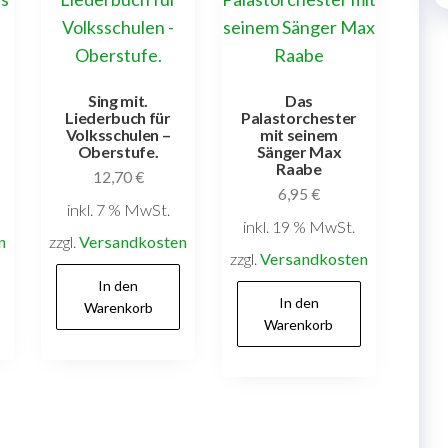
Sing mit.
Das
Liederbuch für
Palastorchester
Volksschulen –
mit seinem
Oberstufe.
Sänger Max
Raabe
12,70
€
6,95
€
inkl. 7 % MwSt.
inkl. 19 % MwSt.
n
zzgl.
Versandkosten
zzgl.
Versandkosten
In den
In den
Warenkorb
Warenkorb