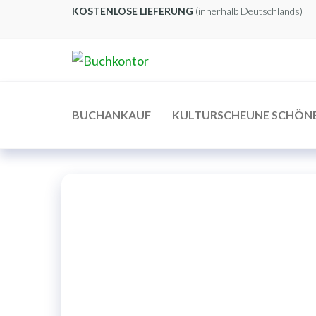
Zum
KOSTENLOSE LIEFERUNG
(innerhalb Deutschlands)
Inhalt
springen
Buchkontor
Modernes
Antiquariat
BUCHANKAUF
KULTURSCHEUNE SCHÖN