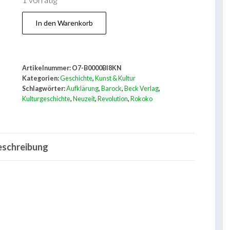
1 vorrätig
Kulturgeschichte
In den Warenkorb
der
Neuzeit.
Bd.
Artikelnummer:
O7-B0000BI8KN
2.
Kategorien:
Geschichte
,
Kunst & Kultur
Barock
Schlagwörter:
Aufklärung
,
Barock
,
Beck Verlag
,
Kulturgeschichte
,
Neuzeit
,
Revolution
,
Rokoko
und
Rokoko,
Aufklärung
eschreibung
und
Revolution
Menge