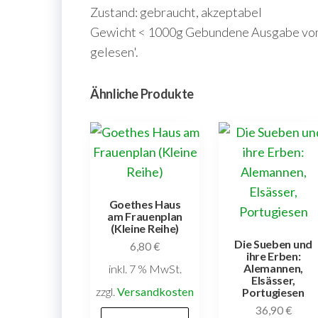
Zustand: gebraucht, akzeptabel
Gewicht < 1000g Gebundene Ausgabe von 1
gelesen'.
Ähnliche Produkte
Goethes Haus
am Frauenplan
(Kleine Reihe)
Die Sueben und
6,80
€
ihre Erben:
Alemannen,
inkl. 7 % MwSt.
Elsässer,
zzgl.
Versandkosten
Portugiesen
36,90
€