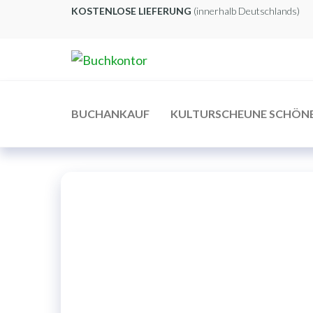
Zum
KOSTENLOSE LIEFERUNG
(innerhalb Deutschlands)
Inhalt
springen
Buchkontor
Modernes
Antiquariat
BUCHANKAUF
KULTURSCHEUNE SCHÖN