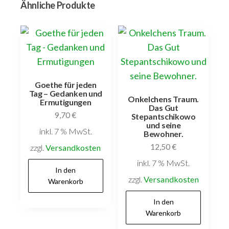
Ähnliche Produkte
Werke
Ea-
Her
;
Band
4:
Goethe für jeden
Tag – Gedanken und
Werke
Onkelchens Traum.
Ermutigungen
Das Gut
Her-
9,70
€
Stepantschikowo
und seine
Lys
inkl. 7 % MwSt.
Bewohner.
;
12,50
€
zzgl.
Versandkosten
Band
inkl. 7 % MwSt.
5:
In den
zzgl.
Versandkosten
Warenkorb
Werke
Ma-
In den
Pet
Warenkorb
;