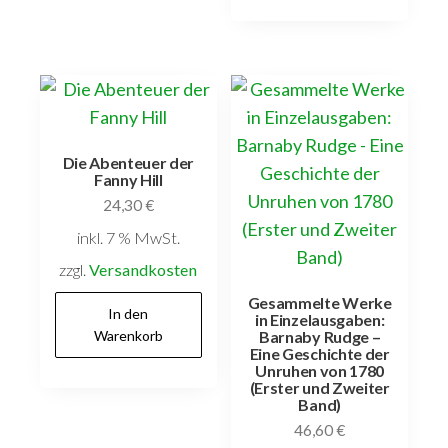
Band
6:
Werke
Pet-
Soz
Die Abenteuer der
;
Fanny Hill
Band
24,30
€
7:
inkl. 7 % MwSt.
Werke
zzgl.
Versandkosten
Soz-
Gesammelte Werke
Z
In den
in Einzelausgaben:
;
Warenkorb
Barnaby Rudge –
Eine Geschichte der
Band
Unruhen von 1780
8:
(Erster und Zweiter
Band)
Nachträge,
46,60
€
Register