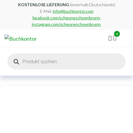
Zum
KOSTENLOSE LIEFERUNG
(innerhalb Deutschlands)
E-Mail:
info@buchkontor.com
Inhalt
facebook.com/scheuneschoenbrunn
springen
instagram.com/scheuneschoenbrunn
0
Buchkontor
Modernes
Antiquariat
Products
search