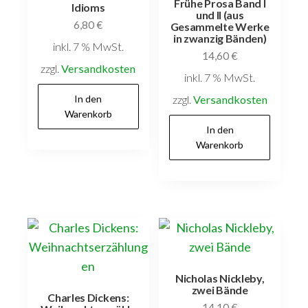
Frühe Prosa Band I
Idioms
und II (aus
6,80
€
Gesammelte Werke
in zwanzig Bänden)
inkl. 7 % MwSt.
14,60
€
zzgl.
Versandkosten
inkl. 7 % MwSt.
In den
zzgl.
Versandkosten
Warenkorb
In den
Warenkorb
Nicholas Nickleby,
zwei Bände
Charles Dickens:
14,10
€