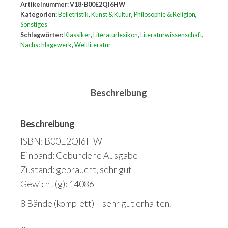
Artikelnummer:
V18-B00E2QI6HW
acht
Kategorien:
Belletristik
,
Kunst & Kultur
,
Philosophie & Religion
,
Bänden
Sonstiges
Schlagwörter:
Klassiker
,
Literaturlexikon
,
Literaturwissenschaft
,
Band
Nachschlagewerk
,
Weltliteratur
1:
Essays,
Werke
Beschreibung
Aa-
Ben;
Beschreibung
Band
2:
ISBN: B00E2QI6HW
Werke
Einband: Gebundene Ausgabe
Ben-
Zustand: gebraucht, sehr gut
Dz
Gewicht (g): 14086
;
8 Bände (komplett) – sehr gut erhalten.
Band
3: