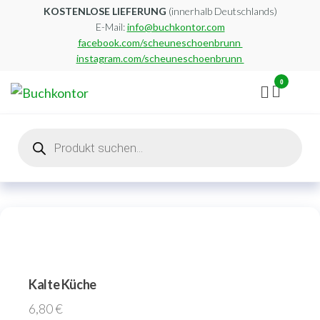
Zum
KOSTENLOSE LIEFERUNG
(innerhalb Deutschlands)
E-Mail:
info@buchkontor.com
Inhalt
facebook.com/scheuneschoenbrunn
springen
instagram.com/scheuneschoenbrunn
0
Buchkontor
Modernes
Antiquariat
Products
search
Kalte Küche
6,80
€