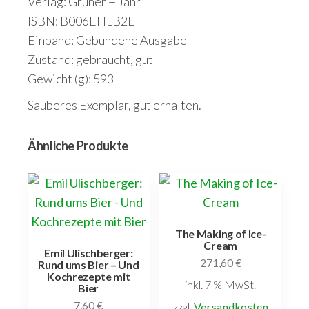
Verlag: Gruner + Jahr
ISBN: B006EHLB2E
Einband: Gebundene Ausgabe
Zustand: gebraucht, gut
Gewicht (g): 593
Sauberes Exemplar, gut erhalten.
Ähnliche Produkte
The Making of Ice-
Cream
Emil Ulischberger:
271,60
€
Rund ums Bier – Und
Kochrezepte mit
inkl. 7 % MwSt.
Bier
7,60
€
zzgl.
Versandkosten