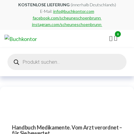
Zum
KOSTENLOSE LIEFERUNG
(innerhalb Deutschlands)
E-Mail:
info@buchkontor.com
Inhalt
facebook.com/scheuneschoenbrunn
springen
instagram.com/scheuneschoenbrunn
0
Buchkontor
Modernes
Antiquariat
Products
search
Handbuch Medikamente. Vom Arzt verordnet –
für Sie bewertet