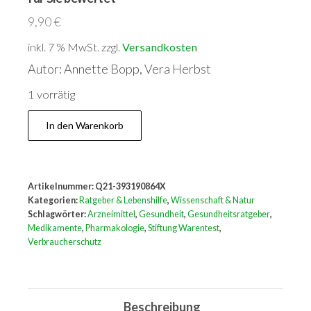
9,90
€
inkl. 7 % MwSt.
zzgl.
Versandkosten
Autor: Annette Bopp, Vera Herbst
1 vorrätig
Handbuch
In den Warenkorb
Medikamente.
Vom
Arzt
Artikelnummer:
Q21-393190864X
verordnet
Kategorien:
Ratgeber & Lebenshilfe
,
Wissenschaft & Natur
-
Schlagwörter:
Arzneimittel
,
Gesundheit
,
Gesundheitsratgeber
,
Medikamente
,
Pharmakologie
,
Stiftung Warentest
,
für
Verbraucherschutz
Sie
bewertet
Menge
Beschreibung