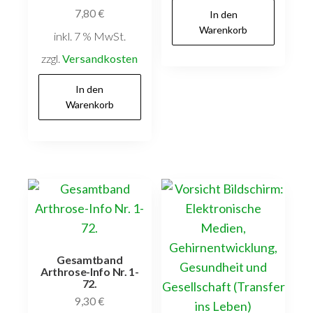
7,80
€
In den
Warenkorb
inkl. 7 % MwSt.
zzgl.
Versandkosten
In den
Warenkorb
Gesamtband
Arthrose-Info Nr. 1-
72.
9,30
€