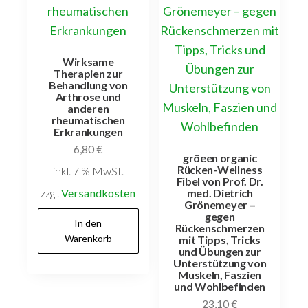
Wirksame
Therapien zur
Behandlung von
Arthrose und
anderen
rheumatischen
Erkrankungen
6,80
€
gröeen organic
Rücken-Wellness
inkl. 7 % MwSt.
Fibel von Prof. Dr.
med. Dietrich
zzgl.
Versandkosten
Grönemeyer –
gegen
In den
Rückenschmerzen
Warenkorb
mit Tipps, Tricks
und Übungen zur
Unterstützung von
Muskeln, Faszien
und Wohlbefinden
23,10
€