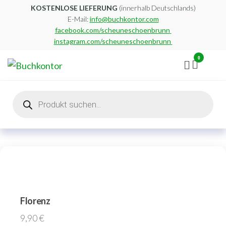
Zum
KOSTENLOSE LIEFERUNG
(innerhalb Deutschlands)
E-Mail:
info@buchkontor.com
Inhalt
facebook.com/scheuneschoenbrunn
springen
instagram.com/scheuneschoenbrunn
0
Buchkontor
Modernes
Antiquariat
Products
search
Florenz
9,90
€