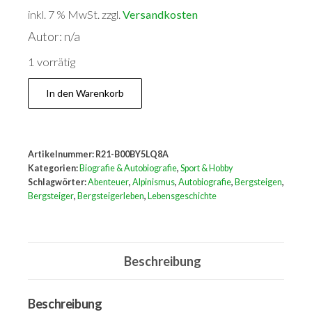
inkl. 7 % MwSt.
zzgl.
Versandkosten
Autor: n/a
1 vorrätig
Excelsior!
In den Warenkorb
:
E.
Bergsteigerleben.
Artikelnummer:
R21-B00BY5LQ8A
Menge
Kategorien:
Biografie & Autobiografie
,
Sport & Hobby
Schlagwörter:
Abenteuer
,
Alpinismus
,
Autobiografie
,
Bergsteigen
,
Bergsteiger
,
Bergsteigerleben
,
Lebensgeschichte
Beschreibung
Beschreibung