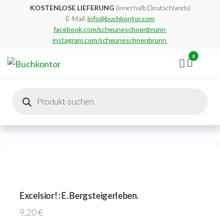
Zum
KOSTENLOSE LIEFERUNG
(innerhalb Deutschlands)
E-Mail:
info@buchkontor.com
Inhalt
facebook.com/scheuneschoenbrunn
springen
instagram.com/scheuneschoenbrunn
0
Buchkontor
Modernes
Antiquariat
Products
search
Excelsior! : E. Bergsteigerleben.
9,20
€