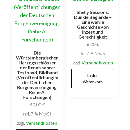
Shelly Sessions:
Dunkle Begierde –
Eine wahre
Geschichte von
Inzest und
Gerechtigkeit
8,20
€
Die
inkl. 7 % MwSt.
Württembergischen
Herzogsschlösser
zzgl.
Versandkosten
der Renaissance:
Textband, Bildband
In den
(Veröffentlichungen
Warenkorb
der Deutschen
Burgenvereinigung:
Reihe A:
Forschungen)
40,00
€
inkl. 7 % MwSt.
zzgl.
Versandkosten