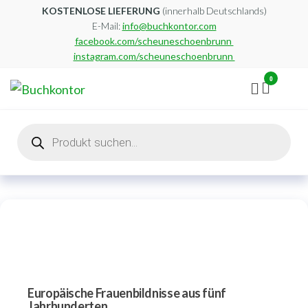
Zum
KOSTENLOSE LIEFERUNG
(innerhalb Deutschlands)
E-Mail:
info@buchkontor.com
Inhalt
facebook.com/scheuneschoenbrunn
springen
instagram.com/scheuneschoenbrunn
0
Buchkontor
Modernes
Antiquariat
Products
search
Europäische Frauenbildnisse aus fünf
Jahrhunderten.