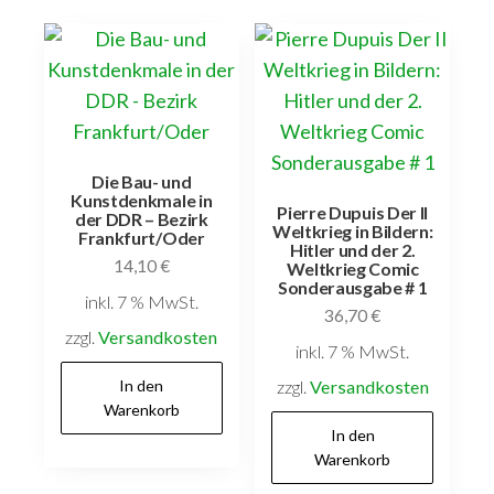
Die Bau- und
Kunstdenkmale in
Pierre Dupuis Der II
der DDR – Bezirk
Weltkrieg in Bildern:
Frankfurt/Oder
Hitler und der 2.
14,10
€
Weltkrieg Comic
Sonderausgabe # 1
inkl. 7 % MwSt.
36,70
€
zzgl.
Versandkosten
inkl. 7 % MwSt.
In den
zzgl.
Versandkosten
Warenkorb
In den
Warenkorb