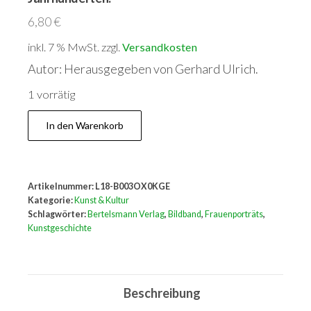
6,80
€
inkl. 7 % MwSt.
zzgl.
Versandkosten
Autor: Herausgegeben von Gerhard Ulrich.
1 vorrätig
Europäische
In den Warenkorb
Frauenbildnisse
aus
fünf
Artikelnummer:
L18-B003OX0KGE
Jahrhunderten.
Kategorie:
Kunst & Kultur
Menge
Schlagwörter:
Bertelsmann Verlag
,
Bildband
,
Frauenporträts
,
Kunstgeschichte
Beschreibung