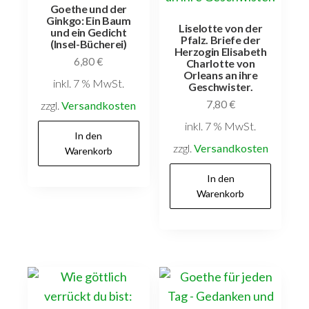
Goethe und der
Ginkgo: Ein Baum
Liselotte von der
und ein Gedicht
Pfalz. Briefe der
(Insel-Bücherei)
Herzogin Elisabeth
6,80
€
Charlotte von
Orleans an ihre
inkl. 7 % MwSt.
Geschwister.
7,80
€
zzgl.
Versandkosten
inkl. 7 % MwSt.
In den
zzgl.
Versandkosten
Warenkorb
In den
Warenkorb