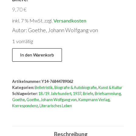
9,70
€
inkl. 7 % MwSt.
zzgl.
Versandkosten
Autor: Goethe, Johann Wolfgang von
1 vorrätig
Eine
In den Warenkorb
Welt
schreibt
an
Artikelnummer:
Y14-76844789062
Goethe.
Kategorien:
Belletristik
,
Biografie & Autobiografie
,
Kunst & Kultur
Gesammelte
Schlagwörter:
18./19. Jahrhundert
,
1937
,
Briefe
,
Briefsammlung
,
Goethe
,
Goethe, Johann Wolfgang von
,
Kampmann Verlag
,
Briefe.
Korrespondenz
,
Literarisches Leben
Menge
Beschreibung