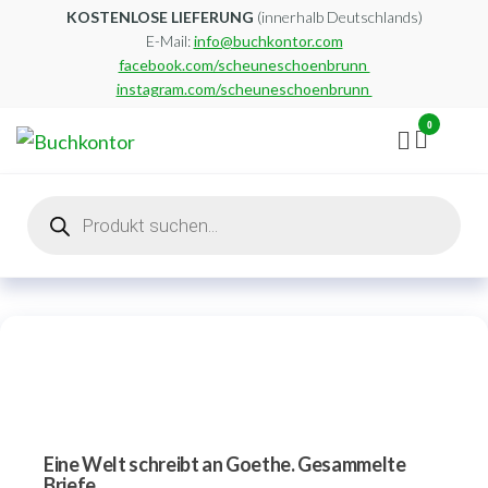
Zum
KOSTENLOSE LIEFERUNG
(innerhalb Deutschlands)
E-Mail:
info@buchkontor.com
Inhalt
facebook.com/scheuneschoenbrunn
springen
instagram.com/scheuneschoenbrunn
0
Buchkontor
Modernes
Antiquariat
Products
search
Eine Welt schreibt an Goethe. Gesammelte
Briefe.