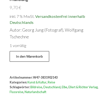
9,70
€
inkl. 7 % MwSt.
Versandkostenfrei innerhalb
Deutschlands
Autor: Georg Jung (Fotograf), Wolfgang
Tschechne
1 vorrätig
Die
In den Warenkorb
Elbe.
Eine
Bildreise.
Artikelnummer:
W47-3831902143
Von
Kategorien:
Kunst & Kultur
,
Reise
der
Schlagwörter:
Bildreise
,
Deutschland
,
Elbe
,
Ellert & Richter Verlag
,
Flussreise
,
Naturlandschaft
Quelle
bis