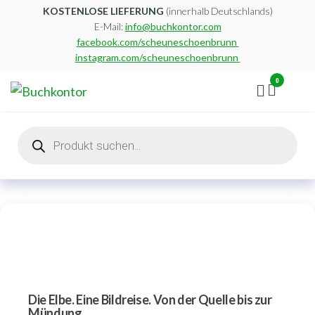
Zum
KOSTENLOSE LIEFERUNG
(innerhalb Deutschlands)
E-Mail:
info@buchkontor.com
Inhalt
facebook.com/scheuneschoenbrunn
springen
instagram.com/scheuneschoenbrunn
0
Buchkontor
Modernes
Antiquariat
Products
search
Die Elbe. Eine Bildreise. Von der Quelle bis zur
Mündung