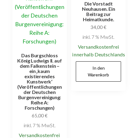
Die Vorstadt
Neuhausen. Ein
Beitrag zur
Heimatkunde.
34,00
€
inkl. 7 % MwSt.
Versandkostenfrei
innerhalb Deutschlands
Das Burgschloss
König Ludwigs II. auf
dem Falkenstein –
In den
ein ‚kaum
Warenkorb
existierendes
Kunstwerk‘
(Veröffentlichungen
der Deutschen
Burgenvereinigung:
Reihe A:
Forschungen)
65,00
€
inkl. 7 % MwSt.
Versandkostenfrei