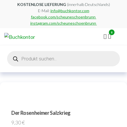
Zum
KOSTENLOSE LIEFERUNG
(innerhalb Deutschlands)
E-Mail:
info@buchkontor.com
Inhalt
facebook.com/scheuneschoenbrunn
springen
instagram.com/scheuneschoenbrunn
0
Buchkontor
Modernes
Antiquariat
Products
search
Der Rosenheimer Salzkrieg
9,30
€