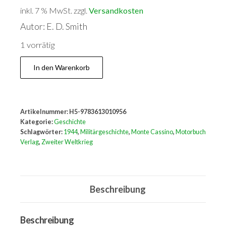
inkl. 7 % MwSt.
zzgl.
Versandkosten
Autor: E. D. Smith
1 vorrätig
Der
In den Warenkorb
Kampf
um
Monte
Artikelnummer:
H5-9783613010956
Cassino
Kategorie:
Geschichte
1944
Schlagwörter:
1944
,
Militärgeschichte
,
Monte Cassino
,
Motorbuch
Verlag
,
Zweiter Weltkrieg
Menge
Beschreibung
Beschreibung