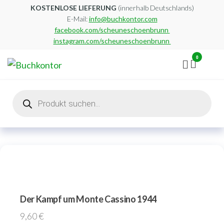
Zum
KOSTENLOSE LIEFERUNG
(innerhalb Deutschlands)
E-Mail:
info@buchkontor.com
Inhalt
facebook.com/scheuneschoenbrunn
springen
instagram.com/scheuneschoenbrunn
0
Buchkontor
Modernes
Antiquariat
Products
search
Der Kampf um Monte Cassino 1944
9,60
€