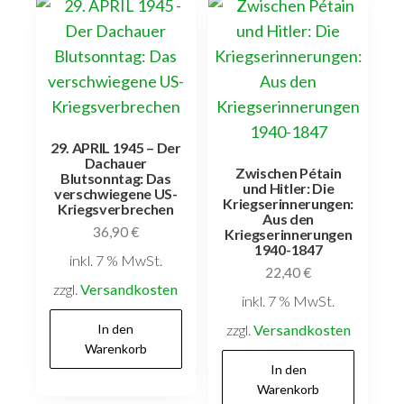
29. APRIL 1945 – Der
Dachauer
Zwischen Pétain
Blutsonntag: Das
und Hitler: Die
verschwiegene US-
Kriegserinnerungen:
Kriegsverbrechen
Aus den
36,90
€
Kriegserinnerungen
1940-1847
inkl. 7 % MwSt.
22,40
€
zzgl.
Versandkosten
inkl. 7 % MwSt.
In den
zzgl.
Versandkosten
Warenkorb
In den
Warenkorb