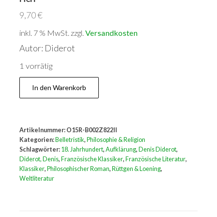
9,70
€
inkl. 7 % MwSt.
zzgl.
Versandkosten
Autor: Diderot
1 vorrätig
Denis
In den Warenkorb
Diderot:
Jacques
der
Artikelnummer:
O15R-B002Z822II
Fatalist
Kategorien:
Belletristik
,
Philosophie & Religion
und
Schlagwörter:
18. Jahrhundert
,
Aufklärung
,
Denis Diderot
,
Diderot, Denis
,
Französische Klassiker
,
Französische Literatur
,
sein
Klassiker
,
Philosophischer Roman
,
Rüttgen & Loening
,
Herr
Weltliteratur
Menge