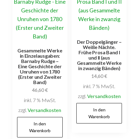
Der Doppelgänger –
Weiße Nächte.
Gesammelte Werke
Frühe Prosa Band I
in Einzelausgaben:
und II (aus
Barnaby Rudge –
Gesammelte Werke
Eine Geschichte der
in zwanzig Bänden)
Unruhen von 1780
14,60
€
(Erster und Zweiter
Band)
inkl. 7 % MwSt.
46,60
€
zzgl.
Versandkosten
inkl. 7 % MwSt.
zzgl.
Versandkosten
In den
Warenkorb
In den
Warenkorb