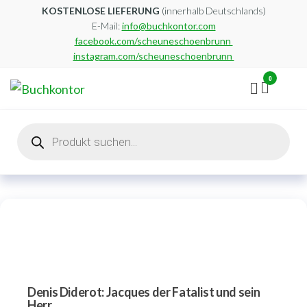
Zum
KOSTENLOSE LIEFERUNG
(innerhalb Deutschlands)
E-Mail:
info@buchkontor.com
Inhalt
facebook.com/scheuneschoenbrunn
springen
instagram.com/scheuneschoenbrunn
0
Buchkontor
Modernes
Antiquariat
Products
search
Denis Diderot: Jacques der Fatalist und sein
Herr