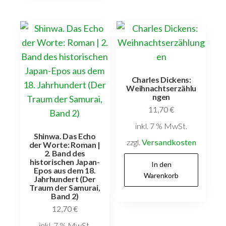
Charles Dickens:
Weihnachtserzählu
ngen
11,70
€
inkl. 7 % MwSt.
Shinwa. Das Echo
zzgl.
Versandkosten
der Worte: Roman |
2. Band des
historischen Japan-
In den
Epos aus dem 18.
Warenkorb
Jahrhundert (Der
Traum der Samurai,
Band 2)
12,70
€
inkl. 7 % MwSt.