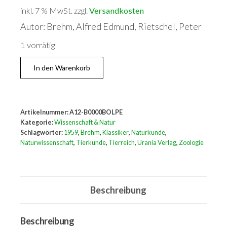
inkl. 7 % MwSt.
zzgl.
Versandkosten
Autor: Brehm, Alfred Edmund, Rietschel, Peter
1 vorrätig
Das
In den Warenkorb
Tierreich
nach
Brehm
Artikelnummer:
A12-B0000BOLPE
Menge
Kategorie:
Wissenschaft & Natur
Schlagwörter:
1959
,
Brehm
,
Klassiker
,
Naturkunde
,
Naturwissenschaft
,
Tierkunde
,
Tierreich
,
Urania Verlag
,
Zoologie
Beschreibung
Beschreibung