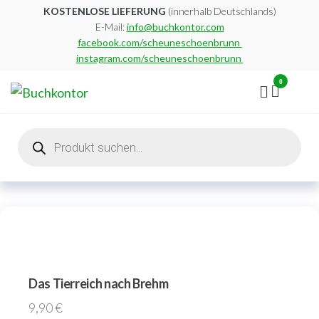
Zum
KOSTENLOSE LIEFERUNG
(innerhalb Deutschlands)
E-Mail:
info@buchkontor.com
Inhalt
facebook.com/scheuneschoenbrunn
springen
instagram.com/scheuneschoenbrunn
0
Buchkontor
Modernes
Antiquariat
Products
search
Das Tierreich nach Brehm
9,90
€