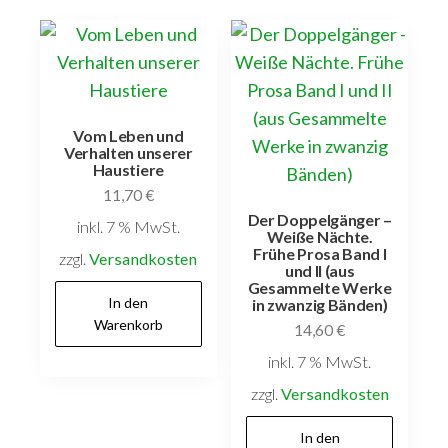
Vom Leben und
Verhalten unserer
Haustiere
11,70
€
Der Doppelgänger –
inkl. 7 % MwSt.
Weiße Nächte.
Frühe Prosa Band I
zzgl.
Versandkosten
und II (aus
Gesammelte Werke
In den
in zwanzig Bänden)
Warenkorb
14,60
€
inkl. 7 % MwSt.
zzgl.
Versandkosten
In den