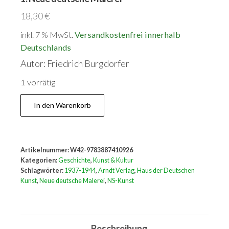
18,30
€
inkl. 7 % MwSt.
Versandkostenfrei innerhalb
Deutschlands
Autor: Friedrich Burgdorfer
1 vorrätig
Das
In den Warenkorb
Haus
der
Deutschen
Artikelnummer:
W42-9783887410926
Kunst
Kategorien:
Geschichte
,
Kunst & Kultur
1937
Schlagwörter:
1937-1944
,
Arndt Verlag
,
Haus der Deutschen
Kunst
,
Neue deutsche Malerei
,
NS-Kunst
-
1944,
Bd.
Beschreibung