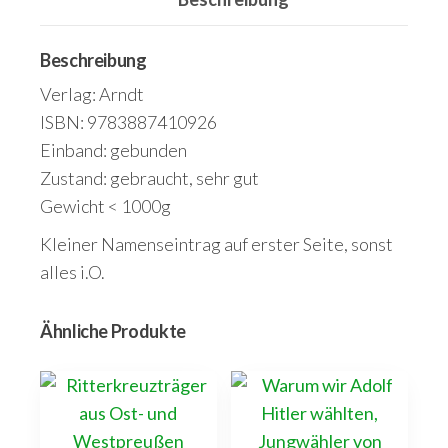
1.
Neue
deutsche
Beschreibung
Malerei
Verlag: Arndt
Menge
ISBN: 9783887410926
Einband: gebunden
Zustand: gebraucht, sehr gut
Gewicht < 1000g
Kleiner Namenseintrag auf erster Seite, sonst
alles i.O.
Ähnliche Produkte