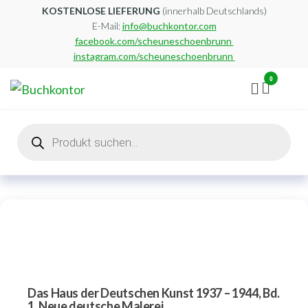
Zum
KOSTENLOSE LIEFERUNG
(innerhalb Deutschlands)
E-Mail:
info@buchkontor.com
Inhalt
facebook.com/scheuneschoenbrunn
springen
instagram.com/scheuneschoenbrunn
0
Buchkontor
Modernes
Antiquariat
Products
search
Das Haus der Deutschen Kunst 1937 – 1944, Bd.
1. Neue deutsche Malerei