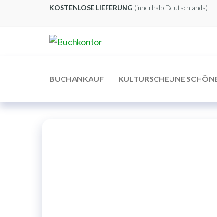
Zum
KOSTENLOSE LIEFERUNG
(innerhalb Deutschlands)
Inhalt
springen
Buchkontor
Modernes
Antiquariat
BUCHANKAUF
KULTURSCHEUNE SCHÖN