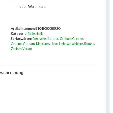
Das
In den Warenkorb
Ende
einer
Affäre
Artikelnummer:
B10-B0000BIR2Q
Menge
Kategorie:
Belletristik
Schlagwörter:
Englische Literatur
,
Graham Greene
,
Greene, Graham
,
Klassiker
,
Liebe
,
Liebesgeschichte
,
Roman
,
Zsolnay Verlag
eschreibung