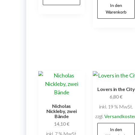
In den
Warenkorb
Lovers in the City
6,80
€
Nicholas
inkl. 19 % MwSt.
Nickleby, zwei
zzgl.
Versandkoste
Bände
14,10
€
In den
inkl. 7 % MwSt.