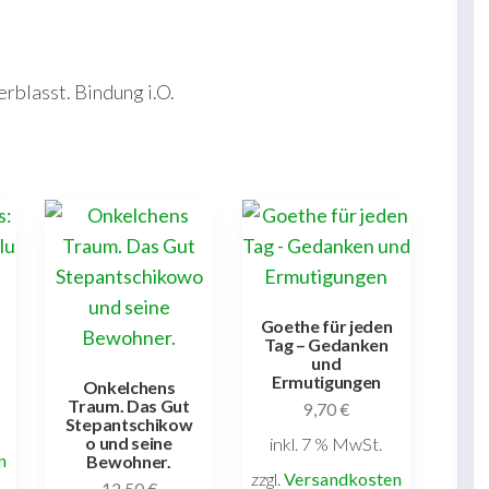
rblasst. Bindung i.O.
Goethe für jeden
Tag – Gedanken
und
Ermutigungen
Onkelchens
Traum. Das Gut
9,70
€
Stepantschikow
o und seine
inkl. 7 % MwSt.
n
Bewohner.
zzgl.
Versandkosten
12,50
€