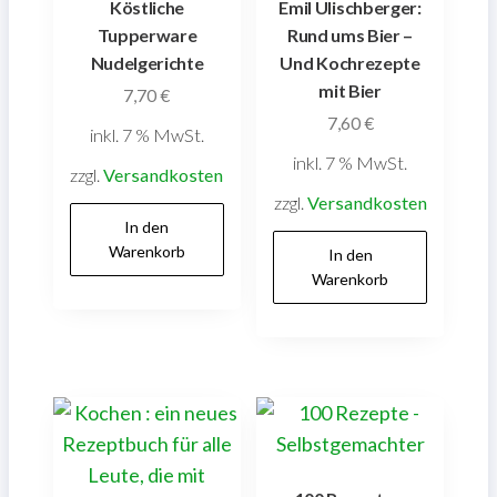
Köstliche
Emil Ulischberger:
Tupperware
Rund ums Bier –
Nudelgerichte
Und Kochrezepte
mit Bier
7,70
€
7,60
€
inkl. 7 % MwSt.
inkl. 7 % MwSt.
zzgl.
Versandkosten
zzgl.
Versandkosten
In den
Warenkorb
In den
Warenkorb