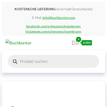
Zum
KOSTENLOSE LIEFERUNG
(innerhalb Deutschlands)
Inhalt
E-Mail:
info@buchkontor.com
springen
facebook.com/scheuneschoenbrunn
instagram.com/scheuneschoenbrunn
0
Buchkontor
Modernes
0,00 €
Antiquariat
Products
search