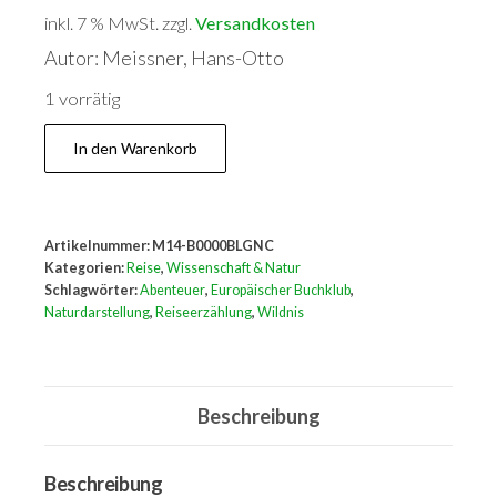
inkl. 7 % MwSt.
Versandkostenfrei innerhalb
Deutschlands
Autor: Meissner, Hans-Otto
1 vorrätig
Bezaubernde
In den Warenkorb
Wildnis
Menge
Artikelnummer:
M14-B0000BLGNC
Kategorien:
Reise
,
Wissenschaft & Natur
Schlagwörter:
Abenteuer
,
Europäischer Buchklub
,
Naturdarstellung
,
Reiseerzählung
,
Wildnis
Beschreibung