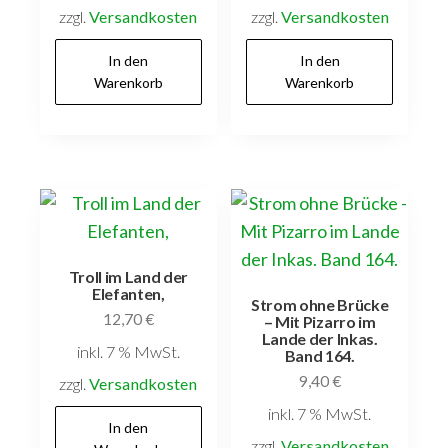
inkl. 7 % MwSt.
inkl. 7 % MwSt.
Versandkostenfrei
Versandkostenfrei
innerhalb Deutschlands
innerhalb Deutschlands
In den
In den
Warenkorb
Warenkorb
Troll im Land der
Elefanten,
Strom ohne Brücke
12,70
€
– Mit Pizarro im
Lande der Inkas.
inkl. 7 % MwSt.
Band 164.
9,40
€
Versandkostenfrei