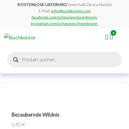
Zum
KOSTENLOSE LIEFERUNG
(innerhalb Deutschlands)
E-Mail:
info@buchkontor.com
Inhalt
facebook.com/scheuneschoenbrunn
springen
instagram.com/scheuneschoenbrunn
0
Buchkontor
Modernes
Antiquariat
Products
search
Bezaubernde Wildnis
6,80
€