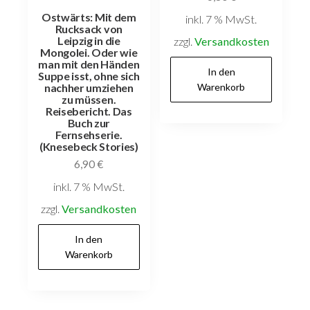
ferne Gestade.
Wagnis und
Abenteuer der
grossen
Entdeckungen
6,80
€
Ostwärts: Mit dem
inkl. 7 % MwSt.
Rucksack von
Leipzig in die
Versandkostenfrei
Mongolei. Oder wie
innerhalb Deutschlands
man mit den Händen
Suppe isst, ohne sich
nachher umziehen
In den
zu müssen.
Warenkorb
Reisebericht. Das
Buch zur
Fernsehserie.
(Knesebeck Stories)
6,90
€
inkl. 7 % MwSt.
Versandkostenfrei
innerhalb Deutschlands