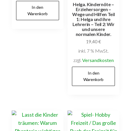
Helga. Kindernöte –
In den
Erziehersorgen –
Warenkorb
Wege und Hilfen Teil
1: Helga und ihre
Lehrerin – Teil 2: Wir
und unsere
normalen Kinder.
19,40
€
inkl. 7 % MwSt.
zzgl.
Versandkosten
In den
Warenkorb