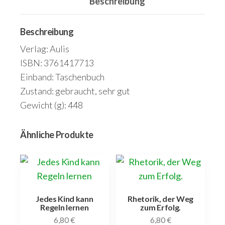
Beschreibung
Bewegungsspiele
Menge
Beschreibung
Verlag: Aulis
ISBN: 3761417713
Einband: Taschenbuch
Zustand: gebraucht, sehr gut
Gewicht (g): 448
Ähnliche Produkte
Jedes Kind kann
Rhetorik, der Weg
Regeln lernen
zum Erfolg.
6,80
€
6,80
€