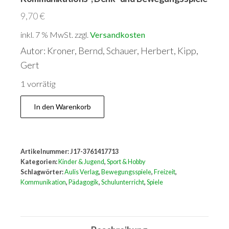
9,70
€
inkl. 7 % MwSt.
zzgl.
Versandkosten
Autor: Kroner, Bernd, Schauer, Herbert, Kipp,
Gert
1 vorrätig
333
In den Warenkorb
Spiele
für
Schule
Artikelnummer:
J17-3761417713
und
Kategorien:
Kinder & Jugend
,
Sport & Hobby
Freizeit:
Schlagwörter:
Aulis Verlag
,
Bewegungsspiele
,
Freizeit
,
Kommunikation
,
Pädagogik
,
Schulunterricht
,
Spiele
Kommunikations-,
Denk-
und