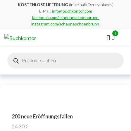
Zum
KOSTENLOSE LIEFERUNG
(innerhalb Deutschlands)
E-Mail:
info@buchkontor.com
Inhalt
facebook.com/scheuneschoenbrunn
springen
instagram.com/scheuneschoenbrunn
0
Buchkontor
Modernes
Antiquariat
Products
search
200 neue Eröffnungsfallen
24,30
€