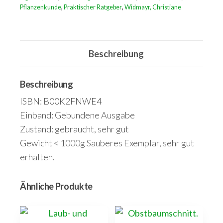
Geschichte,
Pflanzenkunde
,
Praktischer Ratgeber
,
Widmayr, Christiane
Anlage,
Pflanzen,
Pflege
Beschreibung
/
2.
Beschreibung
Ingrisch,
ISBN: B00K2FNWE4
Lotte;
Einband: Gebundene Ausgabe
Nemec,
Zustand: gebraucht, sehr gut
Helmut:
Gewicht < 1000g Sauberes Exemplar, sehr gut
Bauerngärten.
erhalten.
Das
nützliche
Ähnliche Produkte
Paradies
Menge