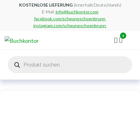
Zum
KOSTENLOSE LIEFERUNG
(innerhalb Deutschlands)
E-Mail:
info@buchkontor.com
Inhalt
facebook.com/scheuneschoenbrunn
springen
instagram.com/scheuneschoenbrunn
0
Buchkontor
Modernes
Antiquariat
Products
search