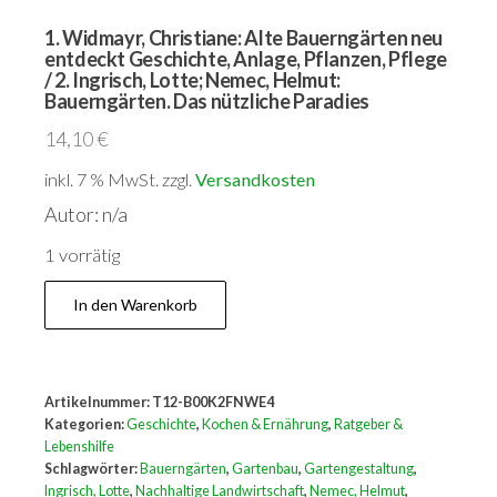
1. Widmayr, Christiane: Alte Bauerngärten neu
entdeckt Geschichte, Anlage, Pflanzen, Pflege
/ 2. Ingrisch, Lotte; Nemec, Helmut:
Bauerngärten. Das nützliche Paradies
14,10
€
inkl. 7 % MwSt.
zzgl.
Versandkosten
Autor: n/a
1 vorrätig
1.
In den Warenkorb
Widmayr,
Christiane:
Alte
Artikelnummer:
T12-B00K2FNWE4
Bauerngärten
Kategorien:
Geschichte
,
Kochen & Ernährung
,
Ratgeber &
neu
Lebenshilfe
Schlagwörter:
Bauerngärten
,
Gartenbau
,
Gartengestaltung
,
entdeckt
Ingrisch, Lotte
,
Nachhaltige Landwirtschaft
,
Nemec, Helmut
,