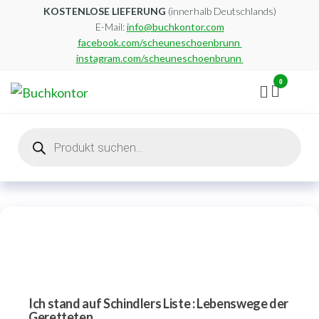
Zum
KOSTENLOSE LIEFERUNG
(innerhalb Deutschlands)
E-Mail:
info@buchkontor.com
Inhalt
facebook.com/scheuneschoenbrunn
springen
instagram.com/scheuneschoenbrunn
0
Buchkontor
Modernes
Antiquariat
Products
search
Ich stand auf Schindlers Liste : Lebenswege der
Geretteten.