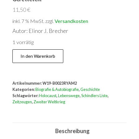
11,50
€
inkl. 7 % MwSt.
zzgl.
Versandkosten
Autor: Elinor J. Brecher
1 vorrätig
Ich
In den Warenkorb
stand
auf
Schindlers
Artikelnummer:
W19-B0023RYAM2
Liste
Kategorien:
Biografie & Autobiografie
,
Geschichte
:
Schlagwörter:
Holocaust
,
Lebenswege
,
Schindlers Liste
,
Zeitzeugen
,
Zweiter Weltkrieg
Lebenswege
der
Geretteten.
Beschreibung
Menge