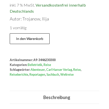
inkl. 7 % MwSt.
Versandkostenfrei innerhalb
Deutschlands
Autor: Trojanow, Ilija
1 vorrätig
Der
In den Warenkorb
entfesselte
Globus:
Reportagen
Artikelnummer:
A9-3446230300
Menge
Kategorien:
Belletristik
,
Reise
Schlagwörter:
Abenteuer
,
Carl Hanser Verlag
,
Reise
,
Reiseberichte
,
Reportagen
,
Sachbuch
,
Weltreise
Beschreibung