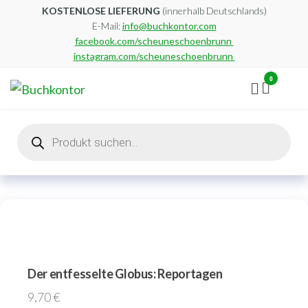
Zum
KOSTENLOSE LIEFERUNG
(innerhalb Deutschlands)
E-Mail:
info@buchkontor.com
Inhalt
facebook.com/scheuneschoenbrunn
springen
instagram.com/scheuneschoenbrunn
0
Buchkontor
Modernes
Antiquariat
Products
search
Der entfesselte Globus: Reportagen
9,70
€